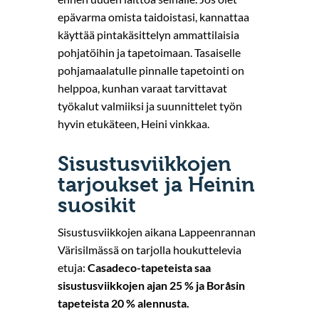
epävarma omista taidoistasi, kannattaa
käyttää pintakäsittelyn ammattilaisia
pohjatöihin ja tapetoimaan. Tasaiselle
pohjamaalatulle pinnalle tapetointi on
helppoa, kunhan varaat tarvittavat
työkalut valmiiksi ja suunnittelet työn
hyvin etukäteen, Heini vinkkaa.
Sisustusviikkojen
tarjoukset ja Heinin
suosikit
Sisustusviikkojen aikana Lappeenrannan
Värisilmässä on tarjolla houkuttelevia
etuja:
Casadeco-tapeteista saa
sisustusviikkojen ajan 25 % ja Boråsin
tapeteista 20 % alennusta.