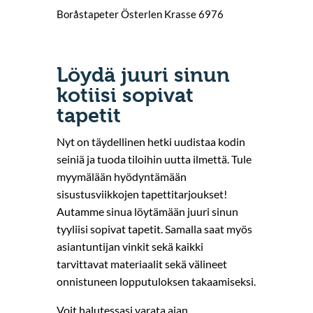
Boråstapeter Österlen Krasse 6976
Löydä juuri sinun
kotiisi sopivat
tapetit
Nyt on täydellinen hetki uudistaa kodin
seiniä ja tuoda tiloihin uutta ilmettä. Tule
myymälään hyödyntämään
sisustusviikkojen tapettitarjoukset!
Autamme sinua löytämään juuri sinun
tyyliisi sopivat tapetit. Samalla saat myös
asiantuntijan vinkit sekä kaikki
tarvittavat materiaalit sekä välineet
onnistuneen lopputuloksen takaamiseksi.
Voit halutessasi varata ajan