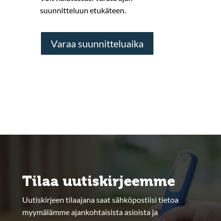
suunnitteluun etukäteen.
Varaa suunnitteluaika
Tilaa uutiskirjeemme
Uutiskirjeen tilaajana saat sähköpostiisi tietoa
myymälämme ajankohtaisista asioista ja