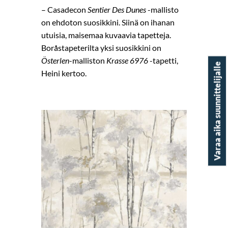
– Casadecon
Sentier Des Dunes
-mallisto
on ehdoton suosikkini. Siinä on ihanan
utuisia, maisemaa kuvaavia tapetteja.
Boråstapeterilta yksi suosikkini on
Österlen
-malliston
Krasse 6976
-tapetti,
Varaa aika suunnittelijalle
Heini kertoo.