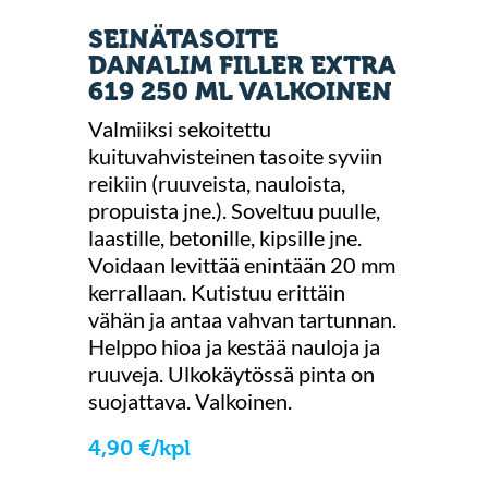
SEINÄTASOITE
DANALIM FILLER EXTRA
619 250 ML VALKOINEN
Valmiiksi sekoitettu
kuituvahvisteinen tasoite syviin
reikiin (ruuveista, nauloista,
propuista jne.). Soveltuu puulle,
laastille, betonille, kipsille jne.
Voidaan levittää enintään 20 mm
kerrallaan. Kutistuu erittäin
vähän ja antaa vahvan tartunnan.
Helppo hioa ja kestää nauloja ja
ruuveja. Ulkokäytössä pinta on
suojattava. Valkoinen.
4,90 €/kpl