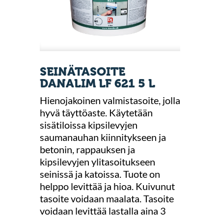
SEINÄTASOITE
DANALIM LF 621 5 L
Hienojakoinen valmistasoite, jolla
hyvä täyttöaste. Käytetään
sisätiloissa kipsilevyjen
saumanauhan kiinnitykseen ja
betonin, rappauksen ja
kipsilevyjen ylitasoitukseen
seinissä ja katoissa. Tuote on
helppo levittää ja hioa. Kuivunut
tasoite voidaan maalata. Tasoite
voidaan levittää lastalla aina 3