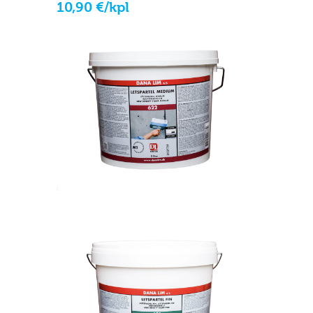
10
,
90
€
/
kpl