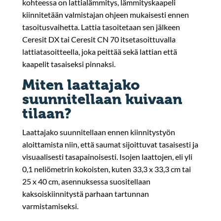
kohteessa on lattialämmitys, lämmityskaapeli
kiinnitetään valmistajan ohjeen mukaisesti ennen
tasoitusvaihetta. Lattia tasoitetaan sen jälkeen
Ceresit DX tai Ceresit CN 70 itsetasoittuvalla
lattiatasoitteella, joka peittää sekä lattian että
kaapelit tasaiseksi pinnaksi.
Miten laattajako
suunnitellaan kuivaan
tilaan?
Laattajako suunnitellaan ennen kiinnitystyön
aloittamista niin, että saumat sijoittuvat tasaisesti ja
visuaalisesti tasapainoisesti. Isojen laattojen, eli yli
0,1 neliömetrin kokoisten, kuten 33,3 x 33,3 cm tai
25 x 40 cm, asennuksessa suositellaan
kaksoiskiinnitystä parhaan tartunnan
varmistamiseksi.