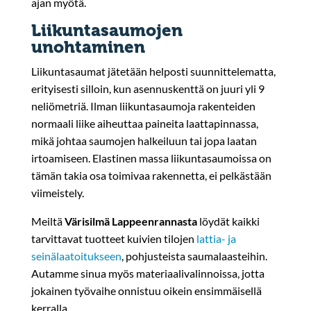
ajan myötä.
Liikuntasaumojen
unohtaminen
Liikuntasaumat jätetään helposti suunnittelematta,
erityisesti silloin, kun asennuskenttä on juuri yli 9
neliömetriä. Ilman liikuntasaumoja rakenteiden
normaali liike aiheuttaa paineita laattapinnassa,
mikä johtaa saumojen halkeiluun tai jopa laatan
irtoamiseen. Elastinen massa liikuntasaumoissa on
tämän takia osa toimivaa rakennetta, ei pelkästään
viimeistely.
Meiltä
Värisilmä Lappeenrannasta
löydät kaikki
tarvittavat tuotteet kuivien tilojen
lattia- ja
seinälaatoitukseen
, pohjusteista saumalaasteihin.
Autamme sinua myös materiaalivalinnoissa, jotta
jokainen työvaihe onnistuu oikein ensimmäisellä
kerralla.