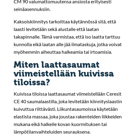
CM 90 valumattomuutensa ansiosta erityisesti
seinäasennuksiin.
Kaksoiskiinnitys tarkoittaa käytännössä sitä, että
laasti levitetään sekä alustalle että laatan
takapinnalle. Tämä varmistaa, että iso laatta tarttuu
kunnolla eikä laatan alle jää ilmataskuja, jotka voivat
myöhemmin aiheuttaa halkeamia tai irtoamisia.
Miten laattasaumat
viimeistellään kuivissa
tiloissa?
Kuivissa tiloissa laattasaumat viimeistellään Ceresit
CE 40 saumalaastilla, joka levitetään kiinnityslaastin
kuivuttua riittävästi. Liikuntasaumoissa käytetään
elastista massaa, joka joustaa rakenteiden liikkeiden
mukana eikä halkeile kovan kuormituksen tai
lämpötilanvaihteluiden seurauksena.