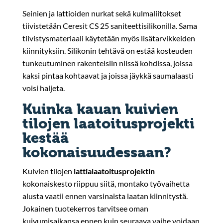
Seinien ja lattioiden nurkat sekä kulmaliitokset
tiivistetään Ceresit CS 25 saniteettisilikonilla. Sama
tiivistysmateriaali käytetään myös lisätarvikkeiden
kiinnityksiin. Silikonin tehtävä on estää kosteuden
tunkeutuminen rakenteisiin niissä kohdissa, joissa
kaksi pintaa kohtaavat ja joissa jäykkä saumalaasti
voisi haljeta.
Kuinka kauan kuivien
tilojen laatoitusprojekti
kestää
kokonaisuudessaan?
Kuivien tilojen
lattialaatoitusprojektin
kokonaiskesto riippuu siitä, montako työvaihetta
alusta vaatii ennen varsinaista laatan kiinnitystä.
Jokainen tuotekerros tarvitsee oman
kuivumisaikansa ennen kuin seuraava vaihe voidaan