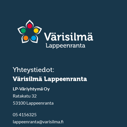
Yhteystiedot:
Värisilmä Lappeenranta
LP-Väriyhtymä Oy
Ratakatu 32
53100 Lappeenranta
05 4156325
lappeenranta@varisilma.fi