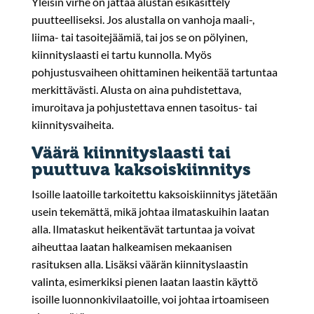
Yleisin virhe on jättää alustan esikäsittely
puutteelliseksi. Jos alustalla on vanhoja maali-,
liima- tai tasoitejäämiä, tai jos se on pölyinen,
kiinnityslaasti ei tartu kunnolla. Myös
pohjustusvaiheen ohittaminen heikentää tartuntaa
merkittävästi. Alusta on aina puhdistettava,
imuroitava ja pohjustettava ennen tasoitus- tai
kiinnitysvaiheita.
Väärä kiinnityslaasti tai
puuttuva kaksoiskiinnitys
Isoille laatoille tarkoitettu kaksoiskiinnitys jätetään
usein tekemättä, mikä johtaa ilmataskuihin laatan
alla. Ilmataskut heikentävät tartuntaa ja voivat
aiheuttaa laatan halkeamisen mekaanisen
rasituksen alla. Lisäksi väärän kiinnityslaastin
valinta, esimerkiksi pienen laatan laastin käyttö
isoille luonnonkivilaatoille, voi johtaa irtoamiseen