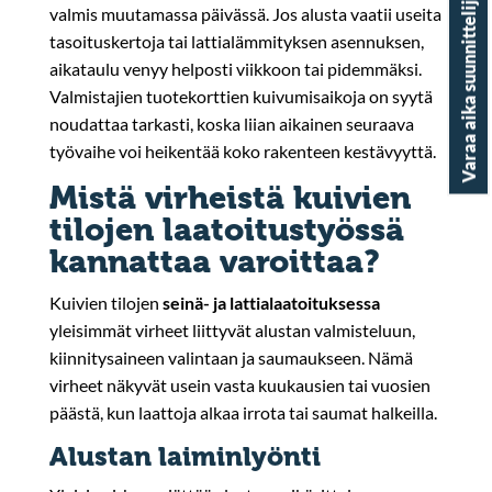
Varaa aika suunnittelijalle
valmis muutamassa päivässä. Jos alusta vaatii useita
tasoituskertoja tai lattialämmityksen asennuksen,
aikataulu venyy helposti viikkoon tai pidemmäksi.
Valmistajien tuotekorttien kuivumisaikoja on syytä
noudattaa tarkasti, koska liian aikainen seuraava
työvaihe voi heikentää koko rakenteen kestävyyttä.
Mistä virheistä kuivien
tilojen laatoitustyössä
kannattaa varoittaa?
Kuivien tilojen
seinä- ja lattialaatoituksessa
yleisimmät virheet liittyvät alustan valmisteluun,
kiinnitysaineen valintaan ja saumaukseen. Nämä
virheet näkyvät usein vasta kuukausien tai vuosien
päästä, kun laattoja alkaa irrota tai saumat halkeilla.
Alustan laiminlyönti