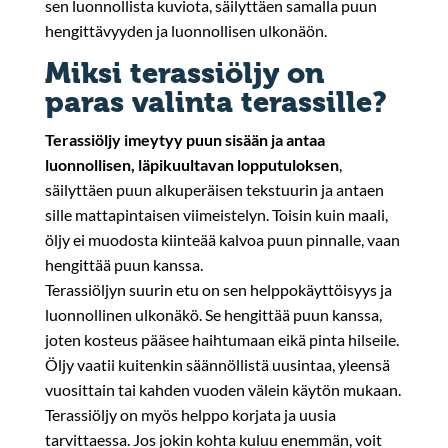
sen luonnollista kuviota, säilyttäen samalla puun
hengittävyyden ja luonnollisen ulkonäön.
Miksi terassiöljy on
paras valinta terassille?
Terassiöljy imeytyy puun sisään ja antaa
luonnollisen, läpikuultavan lopputuloksen
,
säilyttäen puun alkuperäisen tekstuurin ja antaen
sille mattapintaisen viimeistelyn. Toisin kuin maali,
öljy ei muodosta kiinteää kalvoa puun pinnalle, vaan
hengittää puun kanssa.
Terassiöljyn suurin etu on sen helppokäyttöisyys ja
luonnollinen ulkonäkö. Se hengittää puun kanssa,
joten kosteus pääsee haihtumaan eikä pinta hilseile.
Öljy vaatii kuitenkin säännöllistä uusintaa, yleensä
vuosittain tai kahden vuoden välein käytön mukaan.
Terassiöljy on myös helppo korjata ja uusia
tarvittaessa. Jos jokin kohta kuluu enemmän, voit