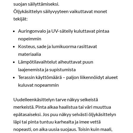
suojan säilyttämiseksi.
Öljykäsittelyn säilyvyyteen vaikuttavat monet
tekijät:
Auringonvalo ja UV-säteily kuluttavat pintaa
nopeimmin
Kosteus, sade ja lumikuorma rasittavat
materiaalia
Lämpötilavaihtelut aiheuttavat puun
laajenemista ja supistumista
Terassin käyttömäärä – paljon liikennöidyt alueet
kuluvat nopeammin
Uudelleenkäsittelyn tarve näkyy selkeistä
merkeistä. Pinta alkaa haalistua tai väri muuttua
epätasaiseksi. Jos puu näkyy selvästi öljykäsittelyn
läpi tai pinta tuntuu karhealta ja imee vettä
nopeasti, on aika uusia suojaus. Toisin kuin maali,