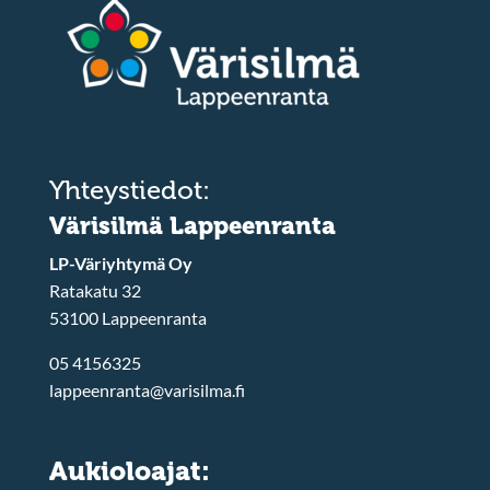
Yhteystiedot:
Värisilmä Lappeenranta
LP-Väriyhtymä Oy
Ratakatu 32
53100 Lappeenranta
05 4156325
lappeenranta@varisilma.fi
Aukioloajat: