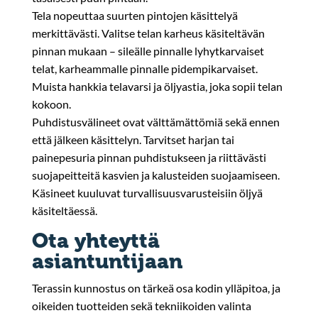
Tela nopeuttaa suurten pintojen käsittelyä
merkittävästi. Valitse telan karheus käsiteltävän
pinnan mukaan – sileälle pinnalle lyhytkarvaiset
telat, karheammalle pinnalle pidempikarvaiset.
Muista hankkia telavarsi ja öljyastia, joka sopii telan
kokoon.
Puhdistusvälineet ovat välttämättömiä sekä ennen
että jälkeen käsittelyn. Tarvitset harjan tai
painepesuria pinnan puhdistukseen ja riittävästi
suojapeitteitä kasvien ja kalusteiden suojaamiseen.
Käsineet kuuluvat turvallisuusvarusteisiin öljyä
käsiteltäessä.
Ota yhteyttä
asiantuntijaan
Terassin kunnostus on tärkeä osa kodin ylläpitoa, ja
oikeiden tuotteiden sekä tekniikoiden valinta