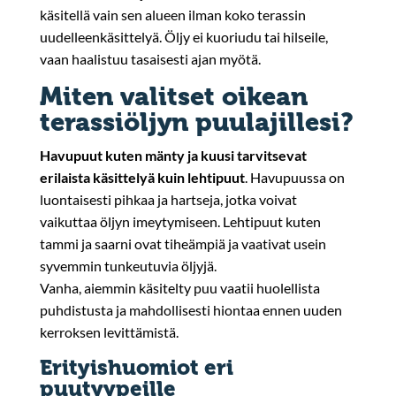
käsitellä vain sen alueen ilman koko terassin
uudelleenkäsittelyä. Öljy ei kuoriudu tai hilseile,
vaan haalistuu tasaisesti ajan myötä.
Miten valitset oikean
terassiöljyn puulajillesi?
Havupuut kuten mänty ja kuusi tarvitsevat
erilaista käsittelyä kuin lehtipuut
. Havupuussa on
luontaisesti pihkaa ja hartseja, jotka voivat
vaikuttaa öljyn imeytymiseen. Lehtipuut kuten
tammi ja saarni ovat tiheämpiä ja vaativat usein
syvemmin tunkeutuvia öljyjä.
Vanha, aiemmin käsitelty puu vaatii huolellista
puhdistusta ja mahdollisesti hiontaa ennen uuden
kerroksen levittämistä.
Erityishuomiot eri
puutyypeille