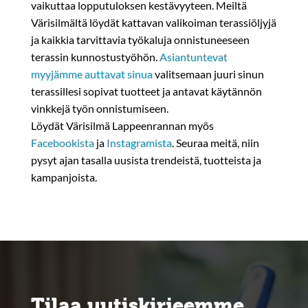
vaikuttaa lopputuloksen kestävyyteen. Meiltä
Värisilmältä löydät kattavan valikoiman terassiöljyjä
ja kaikkia tarvittavia työkaluja onnistuneeseen
terassin kunnostustyöhön.
Asiantuntevat
myyjämme auttavat sinua
valitsemaan juuri sinun
terassillesi sopivat tuotteet ja antavat käytännön
vinkkejä työn onnistumiseen.
Löydät Värisilmä Lappeenrannan myös
Facebookista
ja
Instagramista
. Seuraa meitä, niin
pysyt ajan tasalla uusista trendeistä, tuotteista ja
kampanjoista.
Tilaa uutiskirjeemme