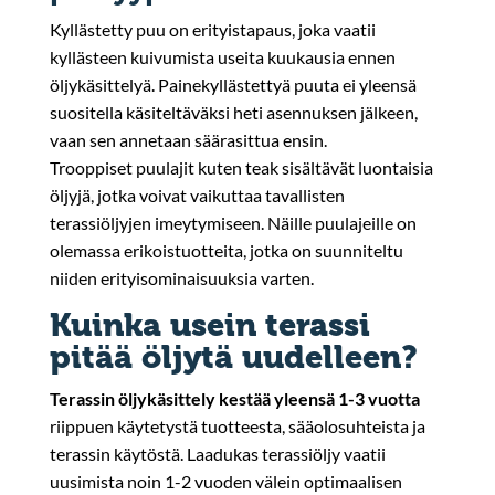
Kyllästetty puu on erityistapaus, joka vaatii
kyllästeen kuivumista useita kuukausia ennen
öljykäsittelyä. Painekyllästettyä puuta ei yleensä
suositella käsiteltäväksi heti asennuksen jälkeen,
vaan sen annetaan säärasittua ensin.
Trooppiset puulajit kuten teak sisältävät luontaisia
öljyjä, jotka voivat vaikuttaa tavallisten
terassiöljyjen imeytymiseen. Näille puulajeille on
olemassa erikoistuotteita, jotka on suunniteltu
niiden erityisominaisuuksia varten.
Kuinka usein terassi
pitää öljytä uudelleen?
Terassin öljykäsittely kestää yleensä 1-3 vuotta
riippuen käytetystä tuotteesta, sääolosuhteista ja
terassin käytöstä. Laadukas terassiöljy vaatii
uusimista noin 1-2 vuoden välein optimaalisen