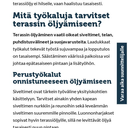
terassiöljy ei hilseile, vaan haalistuu tasaisesti.
Mitä työkaluja tarvitset
terassin öljyämiseen?
Terassin öljyäminen vaatii oikeat siveltimet, telan,
puhdistusvälineet ja suojavarusteita
. Laadukkaat
Varaa aika suunnittelijalle
työkalut tekevät työstä sujuvampaa ja lopputulos
on tasaisempi. Säästäminen väärissä paikoissa voi
johtaa epätasaiseen pintaan ja lisätyöhön.
Perustyökalut
onnistuneeseen öljyämiseen
Siveltimet ovat tärkein työväline yksityiskohtien
käsittelyyn. Tarvitset ainakin yhden kapean
siveltimen nurkkiin ja reunoihin sekä leveämmän
siveltimen suuremmille pinnoille. Luonnonharjakset
sopivat hyvin terassiöljyille, sillä ne levittävät öljyä
tasaisesti puun pintaan.