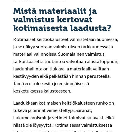
Mistä materiaalit ja
valmistus kertovat
kotimaisesta laadusta?
Kotimaiset keittiökalusteet valmistetaan Suomessa,
ja se näkyy suoraan valmistuksen tarkkuudessa ja
materiaalivalinnoissa. Suomalainen valmistus
tarkoittaa, että tuotantoa valvotaan alusta loppuun,
laadunhallinta on tiukkaa ja materiaalit valitaan
kestävyyden eikä pelkästään hinnan perusteella.
Tämä ero tulee esiin jo ensimmäisessä
kosketuksessa kalusteeseen.
Laadukkaan kotimaisen keittiökalusteen runko on
tukeva ja pinnat viimeisteltyjä. Saranat,
liukumekanismit ja vetimet toimivat sulavasti eikä
niissä ole löysyyttä. Kotimaisessa valmistuksessa