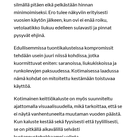
silmällä pitäen eikä pelkästään hinnan
minimoimiseksi. Ero tulee näkyviin erityisesti
vuosien käytön jälkeen, kun ovi ei enää roiku,
vetolaatikko liukuu edelleen sulavasti ja pinnat
pysyvät ehjinä.
Edullisemmissa tuontikalusteissa kompromissit
tehdään usein juuri niissä kohdissa, jotka
kuormittuvat eniten: saranoissa, liukukiskoissa ja
runkolevyjen paksuudessa. Kotimaisessa laadussa
nämä kohdat on mitoitettu kestämään toistuvaa
käyttöä.
Kotimainen keittiökaluste on myös suunniteltu
ajattomalla visuaalisuudella, mikä tarkoittaa, että se
ei näytä vanhentuneelta muutaman vuoden päästä.
Kun kaluste kestää sekä fyysisesti että tyylillisesti,
se on pitkällä aikavälillä selvästi
kustannustehokkaampi valinta.