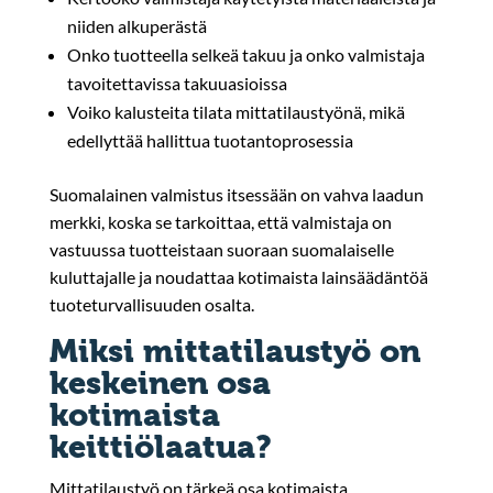
niiden alkuperästä
Onko tuotteella selkeä takuu ja onko valmistaja
tavoitettavissa takuuasioissa
Voiko kalusteita tilata mittatilaustyönä, mikä
edellyttää hallittua tuotantoprosessia
Suomalainen valmistus itsessään on vahva laadun
merkki, koska se tarkoittaa, että valmistaja on
vastuussa tuotteistaan suoraan suomalaiselle
kuluttajalle ja noudattaa kotimaista lainsäädäntöä
tuoteturvallisuuden osalta.
Miksi mittatilaustyö on
keskeinen osa
kotimaista
keittiölaatua?
Mittatilaustyö on tärkeä osa kotimaista