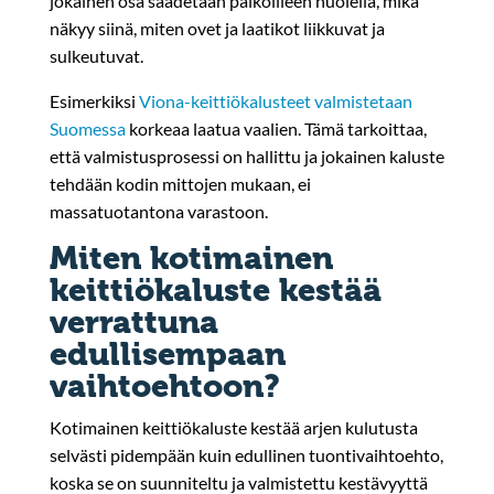
jokainen osa säädetään paikoilleen huolella, mikä
näkyy siinä, miten ovet ja laatikot liikkuvat ja
sulkeutuvat.
Esimerkiksi
Viona-keittiökalusteet valmistetaan
Suomessa
korkeaa laatua vaalien. Tämä tarkoittaa,
että valmistusprosessi on hallittu ja jokainen kaluste
tehdään kodin mittojen mukaan, ei
massatuotantona varastoon.
Miten kotimainen
keittiökaluste kestää
verrattuna
edullisempaan
vaihtoehtoon?
Kotimainen keittiökaluste kestää arjen kulutusta
selvästi pidempään kuin edullinen tuontivaihtoehto,
koska se on suunniteltu ja valmistettu kestävyyttä