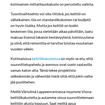
kotimainen mittatilauskaluste on perusteltu valinta.
Tuontivaihtoehto voi olla riittävä, jos keittiö on
väliaikainen, tila on standardikokoinen tai budjetti
on hyvin tiukka. Mutta jos keittiö on kodin
keskeinen tila, jossa vietetään aikaa päivittäin, laatu
maksaa itsensä takaisin kestävyytenä, toimivuutena
ja siinä, että remonttia ei tarvitse toistaa muutaman
vuoden välein.
Kotimaisissa
keittiökalusteissa
on myös se etu, että
suunnittelupalvelu ja asennus ovat usein saatavilla
saman katon alta. Tämä tekee projektista
selkeämmän ja vähentää riskiä siitä, että jokin vaihe
jää puolitiehen.
Meillä Värisilmä Lappeenrannassa myymme Viona-
keittiökalusteita ja autamme sinua suunnittelemaan
keittiön alusta loppuun. Saat meiltä apua