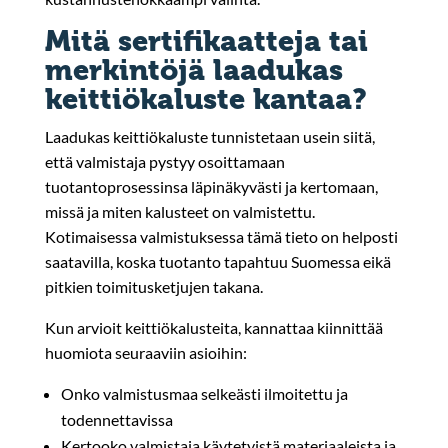
Mitä sertifikaatteja tai
merkintöjä laadukas
keittiökaluste kantaa?
Laadukas keittiökaluste tunnistetaan usein siitä,
että valmistaja pystyy osoittamaan
tuotantoprosessinsa läpinäkyvästi ja kertomaan,
missä ja miten kalusteet on valmistettu.
Kotimaisessa valmistuksessa tämä tieto on helposti
saatavilla, koska tuotanto tapahtuu Suomessa eikä
pitkien toimitusketjujen takana.
Kun arvioit keittiökalusteita, kannattaa kiinnittää
huomiota seuraaviin asioihin:
Onko valmistusmaa selkeästi ilmoitettu ja
todennettavissa
Kertooko valmistaja käytetyistä materiaaleista ja