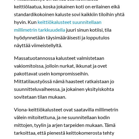
keittiölaatua, koska jokainen koti on erilainen eikä
standardikokoinen kaluste sovi kaikkiin tiloihin yhtä
hyvin. Kun
keittiökalusteet suunnitellaan
millimetrin tarkkuudella
juuri sinun kotiisi, tila
hyödynnetään täysimääräisesti ja lopputulos
näyttää viimeistellyltä.
Massatuotannossa kalusteet valmistetaan
vakiomitoissa, jolloin nurkat, ikkunat ja ovet
pakottavat usein kompromisseihin.
Mittatilaustyössä nämä haasteet ratkaistaan jo
suunnitteluvaiheessa, ja jokainen yksityiskohta
sovitetaan tilan mukaan.
Viona-keittiökalusteet ovat saatavilla millimetrin
välein mitoitettuna, ja ne suunnitellaan kodin
mittojen, tyylin ja arjen tarpeiden mukaan. Tämä
tarkoittaa, että pienestä keittokomerosta tehty