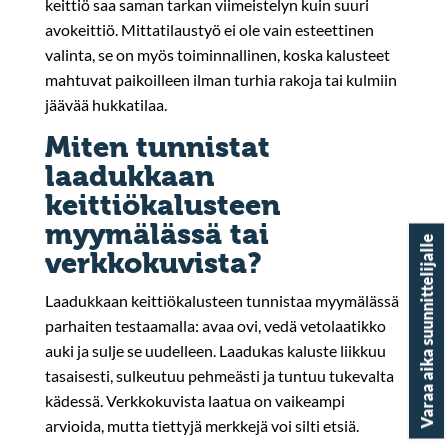
keittiö saa saman tarkan viimeistelyn kuin suuri
avokeittiö. Mittatilaustyö ei ole vain esteettinen
valinta, se on myös toiminnallinen, koska kalusteet
mahtuvat paikoilleen ilman turhia rakoja tai kulmiin
jäävää hukkatilaa.
Miten tunnistat
laadukkaan
keittiökalusteen
myymälässä tai
Varaa aika suunnittelijalle
verkkokuvista?
Laadukkaan keittiökalusteen tunnistaa myymälässä
parhaiten testaamalla: avaa ovi, vedä vetolaatikko
auki ja sulje se uudelleen. Laadukas kaluste liikkuu
tasaisesti, sulkeutuu pehmeästi ja tuntuu tukevalta
kädessä. Verkkokuvista laatua on vaikeampi
arvioida, mutta tiettyjä merkkejä voi silti etsiä.