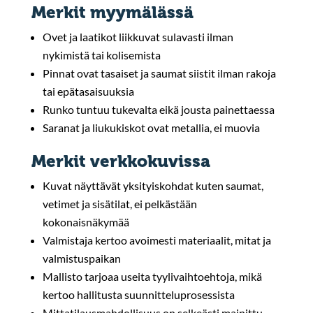
Merkit myymälässä
Ovet ja laatikot liikkuvat sulavasti ilman
nykimistä tai kolisemista
Pinnat ovat tasaiset ja saumat siistit ilman rakoja
tai epätasaisuuksia
Runko tuntuu tukevalta eikä jousta painettaessa
Saranat ja liukukiskot ovat metallia, ei muovia
Merkit verkkokuvissa
Kuvat näyttävät yksityiskohdat kuten saumat,
vetimet ja sisätilat, ei pelkästään
kokonaisnäkymää
Valmistaja kertoo avoimesti materiaalit, mitat ja
valmistuspaikan
Mallisto tarjoaa useita tyylivaihtoehtoja, mikä
kertoo hallitusta suunnitteluprosessista
Mittatilausmahdollisuus on selkeästi mainittu