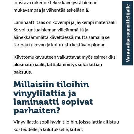
joustava rakenne tekee kävelystä hieman
Varaa aika suunnittelijalle
mukavampaa ja vähentää askelääniä.
Laminaatti taas on kovempi ja jäykempi materiaali.
Se voi tuntua hieman viileämmältä ja
äänekkäämmältä käveltäessä, mutta samalla se
tarjoaa tukevan ja kulutusta kestävän pinnan.
Käyttömukavuuteen vaikuttavat myös esimerkiksi
alusmateriaalit, lattialämmitys sekä lattian
paksuus
.
Millaisiin tiloihin
vinyylilattia ja
laminaatti sopivat
parhaiten?
Vinyylilattia sopii hyvin tiloihin, joissa lattia altistuu
kosteudelle ja kulutukselle, kuten: