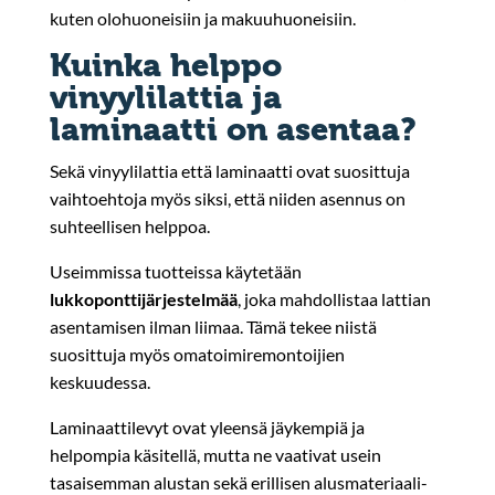
kuten olohuoneisiin ja makuuhuoneisiin.
Kuinka helppo
vinyylilattia ja
laminaatti on asentaa?
Sekä vinyylilattia että laminaatti ovat suosittuja
vaihtoehtoja myös siksi, että niiden asennus on
suhteellisen helppoa.
Useimmissa tuotteissa käytetään
lukkoponttijärjestelmää
, joka mahdollistaa lattian
asentamisen ilman liimaa. Tämä tekee niistä
suosittuja myös omatoimiremontoijien
keskuudessa.
Laminaattilevyt ovat yleensä jäykempiä ja
helpompia käsitellä, mutta ne vaativat usein
tasaisemman alustan sekä erillisen alusmateriaali-