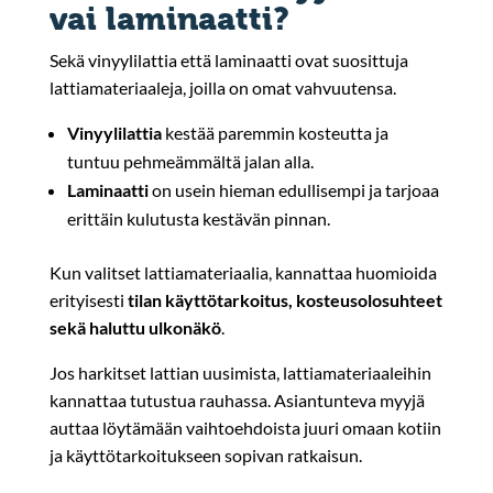
vai laminaatti?
Sekä vinyylilattia että laminaatti ovat suosittuja
lattiamateriaaleja, joilla on omat vahvuutensa.
Vinyylilattia
kestää paremmin kosteutta ja
tuntuu pehmeämmältä jalan alla.
Laminaatti
on usein hieman edullisempi ja tarjoaa
erittäin kulutusta kestävän pinnan.
Kun valitset lattiamateriaalia, kannattaa huomioida
erityisesti
tilan käyttötarkoitus, kosteusolosuhteet
sekä haluttu ulkonäkö
.
Jos harkitset lattian uusimista, lattiamateriaaleihin
kannattaa tutustua rauhassa. Asiantunteva myyjä
auttaa löytämään vaihtoehdoista juuri omaan kotiin
ja käyttötarkoitukseen sopivan ratkaisun.