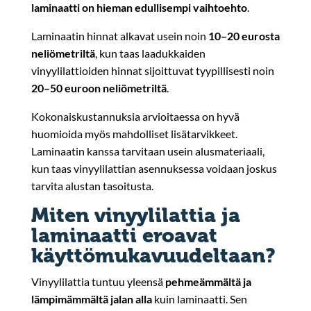
laminaatti on hieman edullisempi vaihtoehto
.
Laminaatin hinnat alkavat usein noin
10–20 eurosta
neliömetriltä
, kun taas laadukkaiden
vinyylilattioiden hinnat sijoittuvat tyypillisesti noin
20–50 euroon neliömetriltä
.
Kokonaiskustannuksia arvioitaessa on hyvä
huomioida myös mahdolliset lisätarvikkeet.
Laminaatin kanssa tarvitaan usein alusmateriaali,
kun taas vinyylilattian asennuksessa voidaan joskus
tarvita alustan tasoitusta.
Miten vinyylilattia ja
laminaatti eroavat
käyttömukavuudeltaan?
Vinyylilattia tuntuu yleensä
pehmeämmältä ja
lämpimämmältä jalan alla
kuin laminaatti. Sen