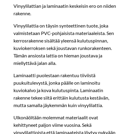
Vinyylilattian ja laminaatin keskeisin ero on niiden
rakenne.
Vinyylilattia on täysin synteettinen tuote, joka
valmistetaan PVC-pohjaisista materiaaleista. Sen
kerrosrakenne sisältää yleensä kulutuspinnan,
kuviokerroksen sekä joustavan runkorakenteen.
Tämän ansiosta lattia on hieman joustava ja
miellyttävä jalan alla.
Laminaatti puolestaan rakentuu tiiviistä
puukuitulevystä, jonka päälle on laminoitu
kuviokalvo ja kova kulutuspinta. Laminaatin
rakenne tekee siitä erittäin kulutusta kestävän,
mutta samalla jäykemmän kuin vinyylilattia.
Ulkonäöltään molemmat materiaalit ovat
kehittyneet paljon viime vuosina. Sekä
vinyylilattioista että laminaateista löytyy nykyään