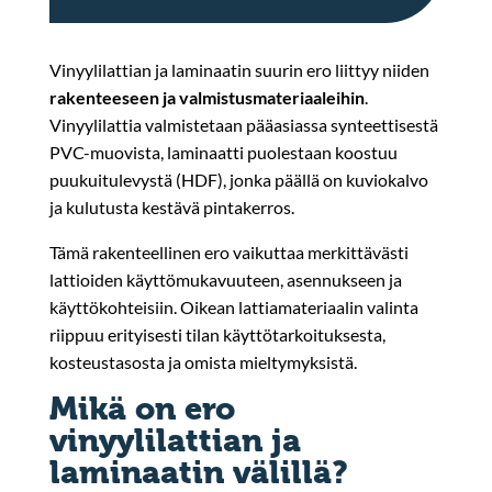
Vinyylilattian ja laminaatin suurin ero liittyy niiden
rakenteeseen ja valmistusmateriaaleihin
.
Vinyylilattia valmistetaan pääasiassa synteettisestä
PVC-muovista, laminaatti puolestaan koostuu
puukuitulevystä (HDF), jonka päällä on kuviokalvo
ja kulutusta kestävä pintakerros.
Tämä rakenteellinen ero vaikuttaa merkittävästi
lattioiden käyttömukavuuteen, asennukseen ja
käyttökohteisiin. Oikean lattiamateriaalin valinta
riippuu erityisesti tilan käyttötarkoituksesta,
kosteustasosta ja omista mieltymyksistä.
Mikä on ero
vinyylilattian ja
laminaatin välillä?