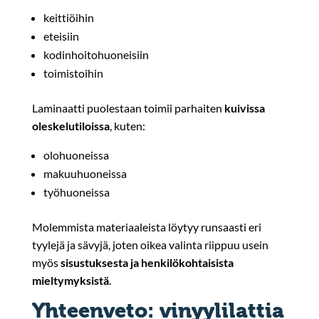
keittiöihin
eteisiin
kodinhoitohuoneisiin
toimistoihin
Laminaatti puolestaan toimii parhaiten
kuivissa
oleskelutiloissa
, kuten:
olohuoneissa
makuuhuoneissa
työhuoneissa
Molemmista materiaaleista löytyy runsaasti eri
tyylejä ja sävyjä, joten oikea valinta riippuu usein
myös
sisustuksesta ja henkilökohtaisista
mieltymyksistä
.
Yhteenveto: vinyylilattia