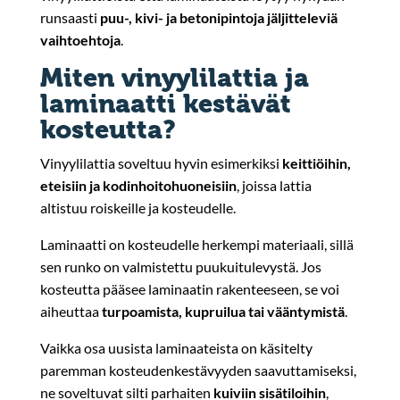
runsaasti
puu-, kivi- ja betonipintoja jäljitteleviä
vaihtoehtoja
.
Miten vinyylilattia ja
laminaatti kestävät
kosteutta?
Vinyylilattia soveltuu hyvin esimerkiksi
keittiöihin,
eteisiin ja kodinhoitohuoneisiin
, joissa lattia
altistuu roiskeille ja kosteudelle.
Laminaatti on kosteudelle herkempi materiaali, sillä
sen runko on valmistettu puukuitulevystä. Jos
kosteutta pääsee laminaatin rakenteeseen, se voi
aiheuttaa
turpoamista, kupruilua tai vääntymistä
.
Vaikka osa uusista laminaateista on käsitelty
paremman kosteudenkestävyyden saavuttamiseksi,
ne soveltuvat silti parhaiten
kuiviin sisätiloihin
,