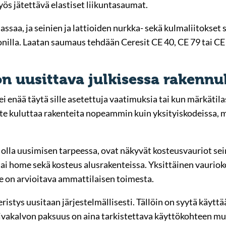
ös jätettävä elastiset liikuntasaumat.
saa, ja seinien ja lattioiden nurkka- sekä kulmaliitokset s
konilla. Laatan saumaus tehdään Ceresit CE 40, CE 79 tai CE
on uusittava julkisessa rakennu
 ei enää täytä sille asetettuja vaatimuksia tai kun märkäti
te kuluttaa rakenteita nopeammin kuin yksityiskodeissa, m
 olla uusimisen tarpeessa, ovat näkyvät kosteusvauriot seini
 tai home sekä kosteus alusrakenteissa. Yksittäinen vauriok
e on arvioitava ammattilaisen toimesta.
tys uusitaan järjestelmällisesti. Tällöin on syytä käyttää 
uivakalvon paksuus on aina tarkistettava käyttökohteen mu