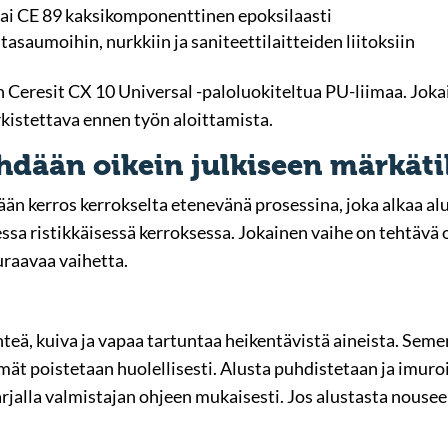
tai CE 89 kaksikomponenttinen epoksilaasti
tasaumoihin, nurkkiin ja saniteettilaitteiden liitoksiin
 Ceresit CX 10 Universal -paloluokiteltua PU-liimaa. Joka
rkistettava ennen työn aloittamista.
hdään oikein julkiseen märkäti
n kerros kerrokselta etenevänä prosessina, joka alkaa alust
sa ristikkäisessä kerroksessa. Jokainen vaihe on tehtävä oi
raavaa vaihetta.
nteä, kuiva ja vapaa tartuntaa heikentävistä aineista. Seme
jäämät poistetaan huolellisesti. Alusta puhdistetaan ja imu
arjalla valmistajan ohjeen mukaisesti. Jos alustasta nousee