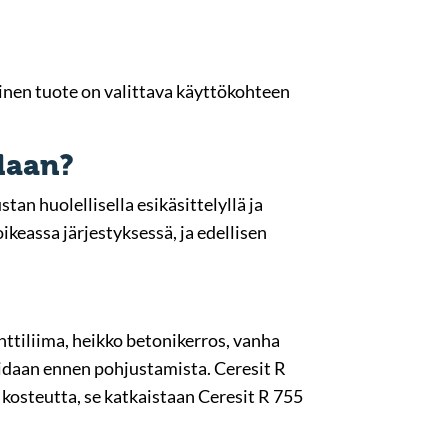
inen tuote on valittava käyttökohteen
laan?
an huolellisella esikäsittelyllä ja
keassa järjestyksessä, ja edellisen
nttiliima, heikko betonikerros, vanha
roidaan ennen pohjustamista. Ceresit R
 kosteutta, se katkaistaan Ceresit R 755