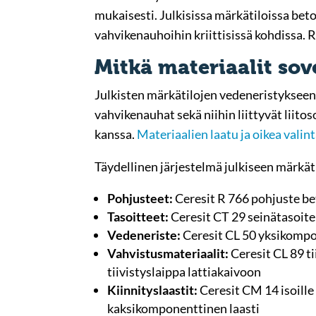
mukaisesti. Julkisissa märkätiloissa beto
vahvikenauhoihin kriittisissä kohdissa. 
Mitkä materiaalit sov
Julkisten märkätilojen vedeneristykseen
vahvikenauhat sekä niihin liittyvät liito
kanssa.
Materiaalien laatu ja oikea valin
Täydellinen järjestelmä julkiseen märkät
Pohjusteet:
Ceresit R 766 pohjuste be
Tasoitteet:
Ceresit CT 29 seinätasoite 
Vedeneriste:
Ceresit CL 50 yksikompo
Vahvistusmateriaalit:
Ceresit CL 89 ti
tiivistyslaippa lattiakaivoon
Kiinnityslaastit:
Ceresit CM 14 isoille 
kaksikomponenttinen laasti