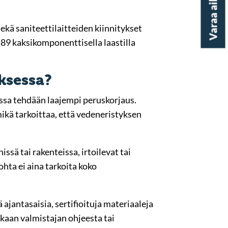
ekä saniteettilaitteiden kiinnitykset
 89 kaksikomponenttisella laastilla
ksessa?
lassa tehdään laajempi peruskorjaus.
ikä tarkoittaa, että vedeneristyksen
ssä tai rakenteissa, irtoilevat tai
ohta ei aina tarkoita koko
ajantasaisia, sertifioituja materiaaleja
kaan valmistajan ohjeesta tai