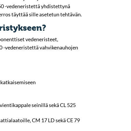
 50 -vedeneristettä yhdistettynä
rros täyttää sille asetetun tehtävän.
eristykseen?
ponenttiset vedeneristeet,
L 50 -vedeneristettä vahvikenauhojen
n katkaisemiseen
vientikappale seinillä sekä CL 525
 lattialaatoille, CM 17 LD sekä CE 79