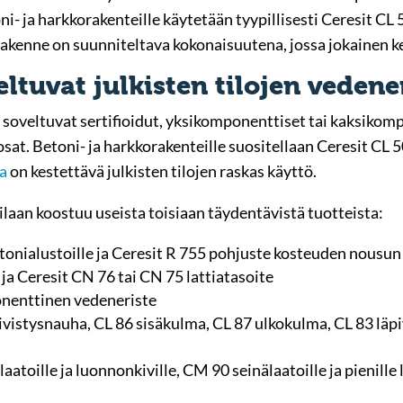
ni- ja harkkorakenteille käytetään tyypillisesti Ceresit CL
Rakenne on suunniteltava kokonaisuutena, jossa jokainen ke
eltuvat julkisten tilojen veden
 soveltuvat sertifioidut, yksikomponenttiset tai kaksikom
sosat. Betoni- ja harkkorakenteille suositellaan Ceresit C
ta
on kestettävä julkisten tilojen raskas käyttö.
ilaan koostuu useista toisiaan täydentävistä tuotteista:
tonialustoille ja Ceresit R 755 pohjuste kosteuden nousu
ja Ceresit CN 76 tai CN 75 lattiatasoite
nenttinen vedeneriste
ivistysnauha, CL 86 sisäkulma, CL 87 ulkokulma, CL 83 läpi
laatoille ja luonnonkiville, CM 90 seinälaatoille ja pienille