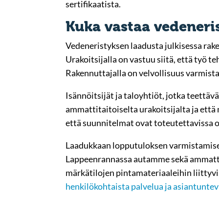
sertifikaatista.
Kuka vastaa vedeneri
Vedeneristyksen laadusta julkisessa rake
Urakoitsijalla on vastuu siitä, että työ 
Rakennuttajalla on velvollisuus varmista
Isännöitsijät ja taloyhtiöt, jotka teettävä
ammattitaitoiselta urakoitsijalta ja että
että suunnitelmat ovat toteutettavissa o
Laadukkaan lopputuloksen varmistamiseks
Lappeenrannassa autamme sekä ammattila
märkätilojen pintamateriaaleihin liittyvi
henkilökohtaista palvelua ja asiantunte