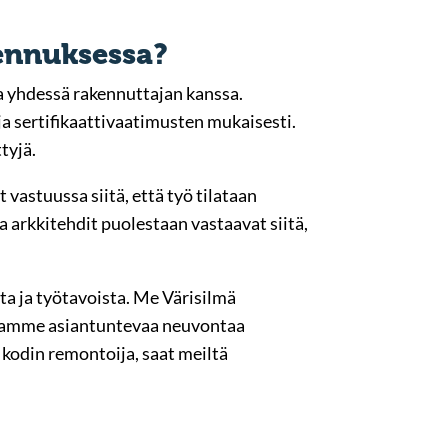
kennuksessa?
ja yhdessä rakennuttajan kanssa.
ja sertifikaattivaatimusten mukaisesti.
tyjä.
t vastuussa siitä, että työ tilataan
a arkkitehdit puolestaan vastaavat siitä,
ta ja työtavoista. Me Värisilmä
nnamme asiantuntevaa neuvontaa
i kodin remontoija, saat meiltä