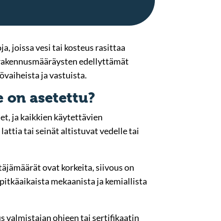
, joissa vesi tai kosteus rasittaa
ää rakennusmääräysten edellyttämät
vaiheista ja vastuista.
e on asetettu?
, ja kaikkien käytettävien
attia tai seinät altistuvat vedelle tai
täjämäärät ovat korkeita, siivous on
 pitkäaikaista mekaanista ja kemiallista
valmistajan ohjeen tai sertifikaatin