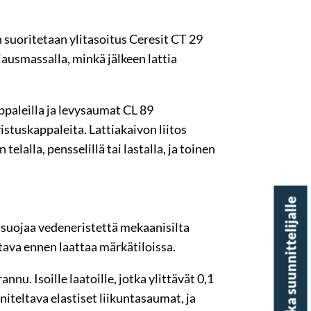
n suoritetaan ylitasoitus Ceresit CT 29
jausmassalla, minkä jälkeen lattia
ppaleilla ja levysaumat CL 89
vistuskappaleita. Lattiakaivon liitos
lalla, pensselillä tai lastalla, ja toinen
Varaa aika suunnittelijalle
ta suojaa vedeneristettä mekaanisilta
ttava ennen laattaa märkätiloissa.
nu. Isoille laatoille, jotka ylittävät 0,1
niteltava elastiset liikuntasaumat, ja