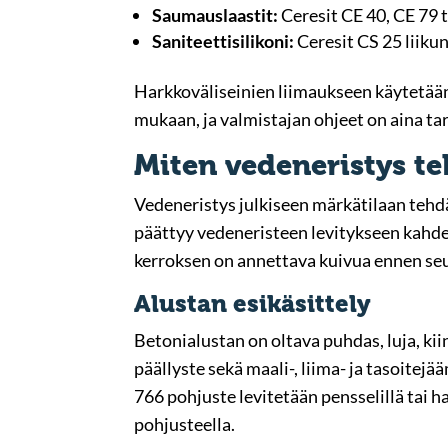
Saumauslaastit:
Ceresit CE 40, CE 79 
Saniteettisilikoni:
Ceresit CS 25 liikun
Harkkoväliseinien liimaukseen käytetään
mukaan, ja valmistajan ohjeet on aina ta
Miten vedeneristys te
Vedeneristys julkiseen märkätilaan tehdää
päättyy vedeneristeen levitykseen kahdes
kerroksen on annettava kuivua ennen seu
Alustan esikäsittely
Betonialustan on oltava puhdas, luja, kii
päällyste sekä maali-, liima- ja tasoite
766 pohjuste levitetään pensselillä tai h
pohjusteella.