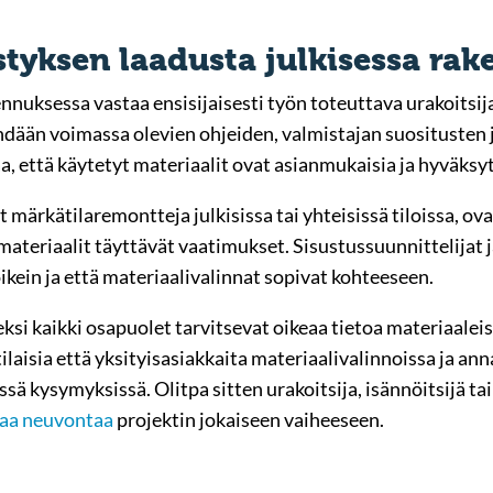
styksen laadusta julkisessa ra
nnuksessa vastaa ensisijaisesti työn toteuttava urakoitsi
tehdään voimassa olevien ohjeiden, valmistajan suositusten 
a, että käytetyt materiaalit ovat asianmukaisia ja hyväksyt
t märkätilaremontteja julkisissa tai yhteisissä tiloissa, ova
 materiaalit täyttävät vaatimukset. Sisustussuunnittelijat j
ikein ja että materiaalivalinnat sopivat kohteeseen.
i kaikki osapuolet tarvitsevat oikeaa tietoa materiaaleis
isia että yksityisasiakkaita materiaalivalinnoissa ja a
ssä kysymyksissä. Olitpa sitten urakoitsija, isännöitsijä ta
vaa neuvontaa
projektin jokaiseen vaiheeseen.