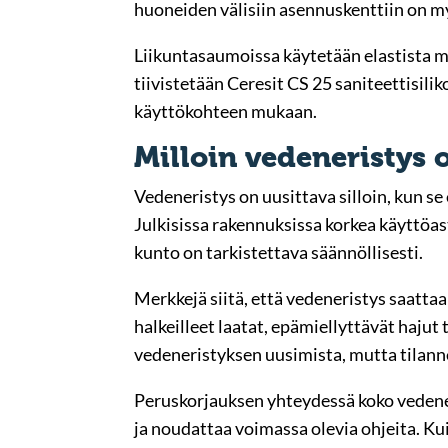
huoneiden välisiin asennuskenttiin on my
Liikuntasaumoissa käytetään elastista mas
tiivistetään Ceresit CS 25 saniteettisili
käyttökohteen mukaan.
Milloin vedeneristys 
Vedeneristys on uusittava silloin, kun se
Julkisissa rakennuksissa korkea käyttöas
kunto on tarkistettava säännöllisesti.
Merkkejä siitä, että vedeneristys saattaa
halkeilleet laatat, epämiellyttävät hajut
vedeneristyksen uusimista, mutta tilann
Peruskorjauksen yhteydessä koko vedeneris
ja noudattaa voimassa olevia ohjeita. K