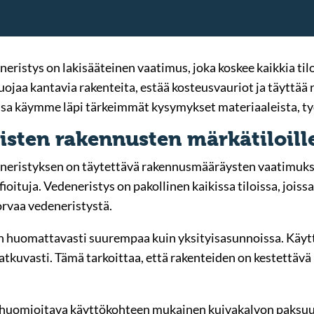
ristys on lakisääteinen vaatimus, joka koskee kaikkia tiloja
suojaa kantavia rakenteita, estää kosteusvauriot ja täytt
ssa käymme läpi tärkeimmät kysymykset materiaaleista, työ
isten rakennusten märkätiloill
neristyksen on täytettävä rakennusmääräysten vaatimukset
oituja. Vedeneristys on pakollinen kaikissa tiloissa, joissa l
korvaa vedeneristystä.
ein huomattavasti suurempaa kuin yksityisasunnoissa. Käyt
 jatkuvasti. Tämä tarkoittaa, että rakenteiden on kestettävä
huomioitava käyttökohteen mukainen kuivakalvon paksuus 