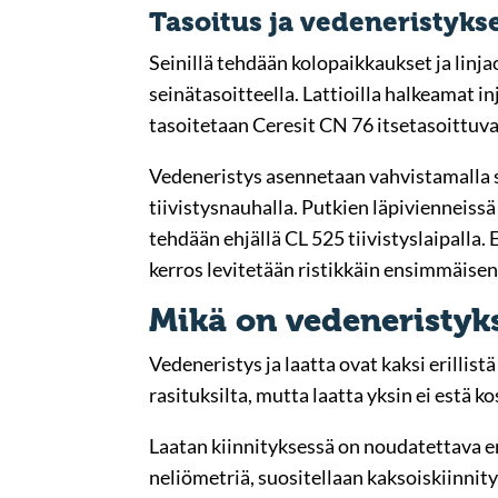
Tasoitus ja vedeneristykse
Seinillä tehdään kolopaikkaukset ja linj
seinätasoitteella. Lattioilla halkeamat i
tasoitetaan Ceresit CN 76 itsetasoittuval
Vedeneristys asennetaan vahvistamalla si
tiivistysnauhalla. Putkien läpivienneissä
tehdään ehjällä CL 525 tiivistyslaipalla. 
kerros levitetään ristikkäin ensimmäisen
Mikä on vedeneristyks
Vedeneristys ja laatta ovat kaksi erillis
rasituksilta, mutta laatta yksin ei estä 
Laatan kiinnityksessä on noudatettava erit
neliömetriä, suositellaan kaksoiskiinnity