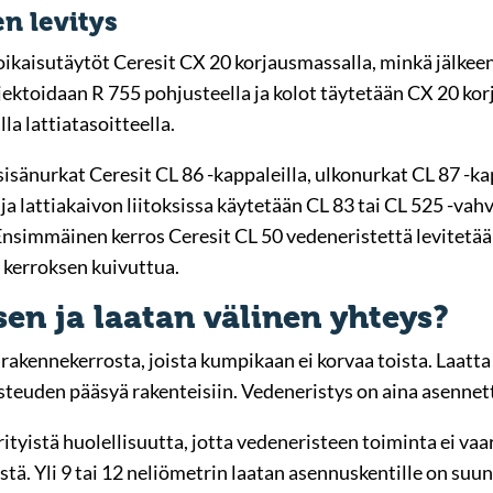
n levitys
aoikaisutäytöt Ceresit CX 20 korjausmassalla, minkä jälkee
njektoidaan R 755 pohjusteella ja kolot täytetään CX 20 kor
la lattiatasoitteella.
sänurkat Ceresit CL 86 -kappaleilla, ulkonurkat CL 87 -ka
 ja lattiakaivon liitoksissa käytetään CL 83 tai CL 525 -vah
Ensimmäinen kerros Ceresit CL 50 vedeneristettä levitetään te
 kerroksen kuivuttua.
en ja laatan välinen yhteys?
tä rakennekerrosta, joista kumpikaan ei korvaa toista. Laat
kosteuden pääsyä rakenteisiin. Vedeneristys on aina asenne
yistä huolellisuutta, jotta vedeneristeen toiminta ei vaaran
stä. Yli 9 tai 12 neliömetrin laatan asennuskentille on suun