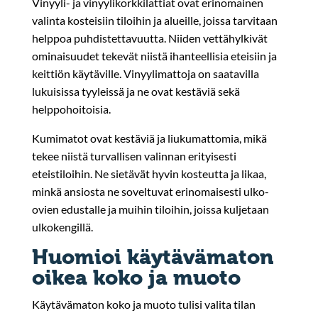
Vinyyli- ja vinyylikorkkilattiat ovat erinomainen
valinta kosteisiin tiloihin ja alueille, joissa tarvitaan
helppoa puhdistettavuutta. Niiden vettähylkivät
ominaisuudet tekevät niistä ihanteellisia eteisiin ja
keittiön käytäville. Vinyylimattoja on saatavilla
lukuisissa tyyleissä ja ne ovat kestäviä sekä
helppohoitoisia.
Kumimatot ovat kestäviä ja liukumattomia, mikä
tekee niistä turvallisen valinnan erityisesti
eteistiloihin. Ne sietävät hyvin kosteutta ja likaa,
minkä ansiosta ne soveltuvat erinomaisesti ulko-
ovien edustalle ja muihin tiloihin, joissa kuljetaan
ulkokengillä.
Huomioi käytävämaton
oikea koko ja muoto
Käytävämaton koko ja muoto tulisi valita tilan