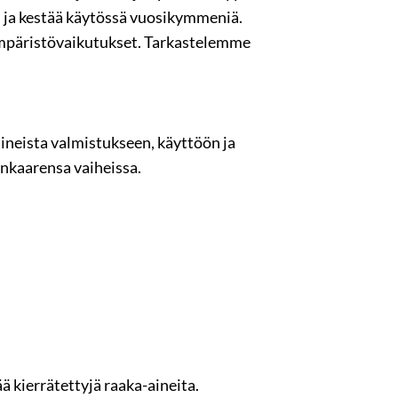
i ja kestää käytössä vuosikymmeniä.
 ympäristövaikutukset. Tarkastelemme
.
ineista valmistukseen, käyttöön ja
inkaarensa vaiheissa.
ää kierrätettyjä raaka-aineita.