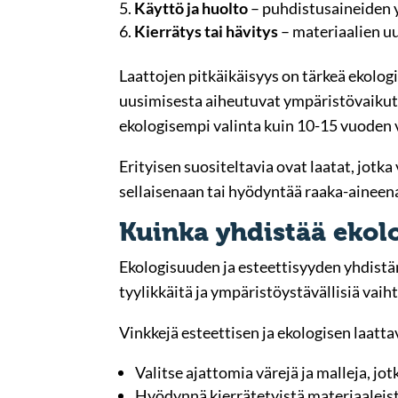
Käyttö ja huolto
– puhdistusaineiden 
Kierrätys tai hävitys
– materiaalien u
Laattojen pitkäikäisyys on tärkeä ekologi
uusimisesta aiheutuvat ympäristövaikutu
ekologisempi valinta kuin 10-15 vuoden v
Erityisen suositeltavia ovat laatat, jotk
sellaisenaan tai hyödyntää raaka-aineen
Kuinka yhdistää ekolo
Ekologisuuden ja esteettisyyden yhdistäm
tyylikkäitä ja ympäristöystävällisiä vai
Vinkkejä esteettisen ja ekologisen laatt
Valitse ajattomia värejä ja malleja, jot
Hyödynnä kierrätetyistä materiaaleist