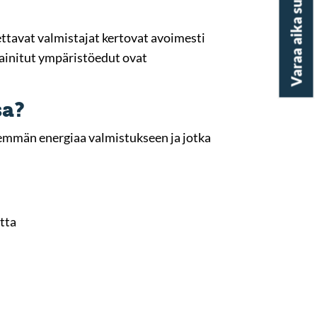
Varaa aika suunnittelijalle
ttavat valmistajat kertovat avoimesti
mainitut ympäristöedut ovat
sa?
ähemmän energiaa valmistukseen ja jotka
etta