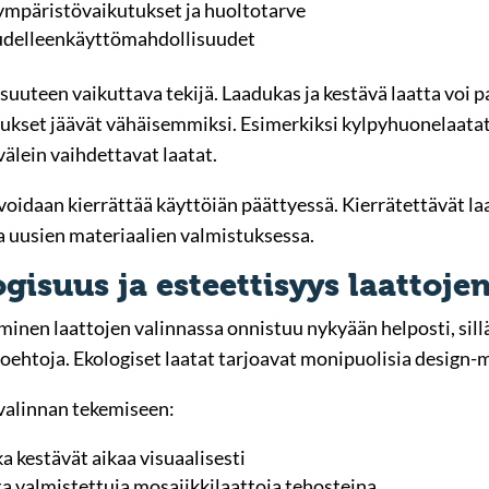
ympäristövaikutukset ja huoltotarve
udelleenkäyttömahdollisuudet
suuteen vaikuttava tekijä. Laadukas ja kestävä laatta voi 
kset jäävät vähäisemmiksi. Esimerkiksi kylpyhuonelaatat,
älein vaihdettavat laatat.
a voidaan kierrättää käyttöiän päättyessä. Kierrätettävät l
a uusien materiaalien valmistuksessa.
gisuus ja esteettisyys laattoje
inen laattojen valinnassa onnistuu nykyään helposti, sillä
htoehtoja. Ekologiset laatat tarjoavat monipuolisia design-
avalinnan tekemiseen:
ka kestävät aikaa visuaalisesti
a valmistettuja mosaiikkilaattoja tehosteina