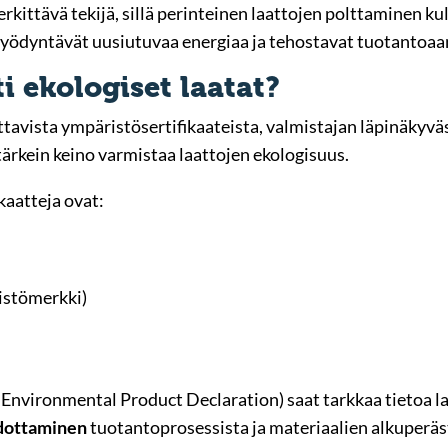
rkittävä tekijä, sillä perinteinen laattojen polttaminen ku
yödyntävät uusiutuvaa energiaa ja tehostavat tuotantoaa
i ekologiset laatat?
ttavista ympäristösertifikaateista, valmistajan läpinäkyväs
ärkein keino varmistaa laattojen ekologisuus.
kaatteja ovat:
istömerkki)
 Environmental Product Declaration) saat tarkkaa tietoa l
edottaminen
tuotantoprosessista ja materiaalien alkuperäst