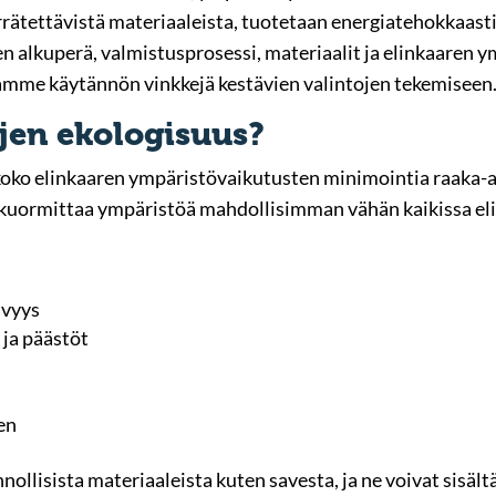
rrätettävistä materiaaleista, tuotetaan energiatehokkaast
n alkuperä, valmistusprosessi, materiaalit ja elinkaaren
nnamme käytännön vinkkejä kestävien valintojen tekemiseen
ojen ekologisuus?
 koko elinkaaren ympäristövaikutusten minimointia raaka-a
a kuormittaa ympäristöä mahdollisimman vähän kaikissa el
ävyys
ja päästöt
en
nollisista materiaaleista kuten savesta, ja ne voivat sisält