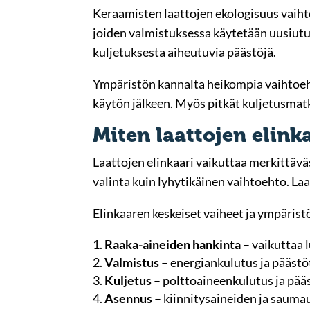
Keraamisten laattojen ekologisuus vaih
joiden valmistuksessa käytetään uusiutuv
kuljetuksesta aiheutuvia päästöjä.
Ympäristön kannalta heikompia vaihtoehtoj
käytön jälkeen. Myös pitkät kuljetusmatk
Miten laattojen elink
Laattojen elinkaari vaikuttaa merkittävä
valinta kuin lyhytikäinen vaihtoehto. La
Elinkaaren keskeiset vaiheet ja ympärist
Raaka-aineiden hankinta
– vaikuttaa 
Valmistus
– energiankulutus ja päästö
Kuljetus
– polttoaineenkulutus ja pää
Asennus
– kiinnitysaineiden ja sauma