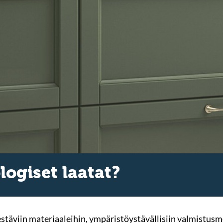
logiset laatat?
estäviin materiaaleihin, ympäristöystävällisiin valmistusm