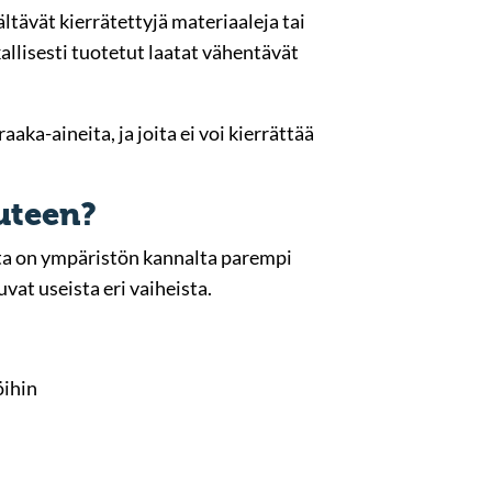
sältävät kierrätettyjä materiaaleja tai
allisesti tuotetut laatat vähentävät
aka-aineita, ja joita ei voi kierrättää
uuteen?
atta on ympäristön kannalta parempi
at useista eri vaiheista.
öihin