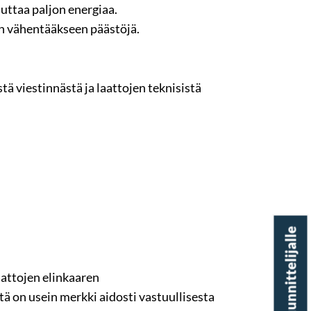
luttaa paljon energiaa.
n vähentääkseen päästöjä.
tä viestinnästä ja laattojen teknisistä
aattojen elinkaaren
ä on usein merkki aidosti vastuullisesta