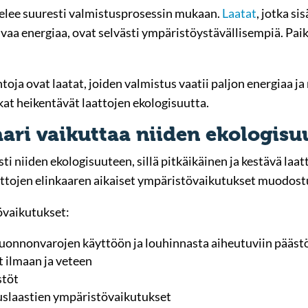
telee suuresti valmistusprosessin mukaan.
Laatat
, jotka si
aa energiaa, ovat selvästi ympäristöystävällisempiä. Paik
a ovat laatat, joiden valmistus vaatii paljon energiaa ja ra
at heikentävät laattojen ekologisuutta.
aari vaikuttaa niiden ekologis
sti niiden ekologisuuteen, sillä pitkäikäinen ja kestävä la
attojen elinkaaren aikaiset ympäristövaikutukset muodostuv
övaikutukset:
luonnonvarojen käyttöön ja louhinnasta aiheutuviin pääst
t ilmaan ja veteen
stöt
uslaastien ympäristövaikutukset