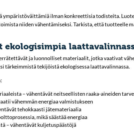
ä ympäristöväittämiä ilman konkreettisia todisteita. Luote
oimista niiden vähentämiseksi. Tarkista, että tuotteelle 
t ekologisimpia laattavalinnas
errätettävät ja luonnolliset materiaalit, jotka vaativat v
si tärkeimmistä tekijöistä ekologisessa laattavalinnassa.
:
riaaleista – vähentävät neitseellisten raaka-aineiden tarv
 vaatii vähemmän energiaa valmistukseen
yntävät tehokkaasti jätemateriaalia
olttoprosessia, mikä säästää energiaa
istä – vähentävät kuljetuspäästöjä