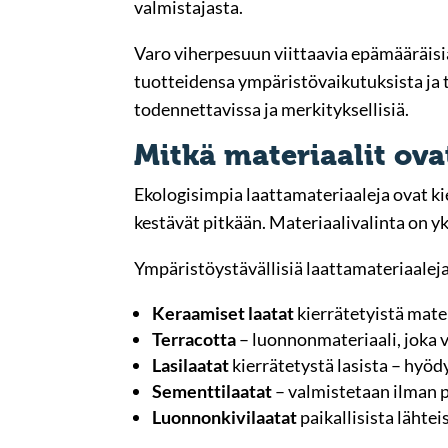
valmistajasta.
Varo viherpesuun viittaavia epämääräisi
tuotteidensa ympäristövaikutuksista ja t
todennettavissa ja merkityksellisiä.
Mitkä materiaalit ova
Ekologisimpia laattamateriaaleja ovat ki
kestävät pitkään. Materiaalivalinta on yk
Ympäristöystävällisiä laattamateriaaleja
Keraamiset laatat
kierrätetyistä mate
Terracotta
– luonnonmateriaali, joka
Lasilaatat
kierrätetystä lasista – hyöd
Sementtilaatat
– valmistetaan ilman p
Luonnonkivilaatat
paikallisista lähte