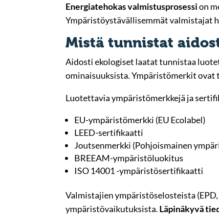
Energiatehokas valmistusprosessi
on me
Ympäristöystävällisemmät valmistajat h
Mistä tunnistat aidost
Aidosti ekologiset laatat tunnistaa luote
ominaisuuksista. Ympäristömerkit ovat t
Luotettavia ympäristömerkkejä ja sertifi
EU-ympäristömerkki (EU Ecolabel)
LEED-sertifikaatti
Joutsenmerkki (Pohjoismainen ympär
BREEAM-ympäristöluokitus
ISO 14001 -ympäristösertifikaatti
Valmistajien ympäristöselosteista (EPD,
ympäristövaikutuksista.
Läpinäkyvä ti