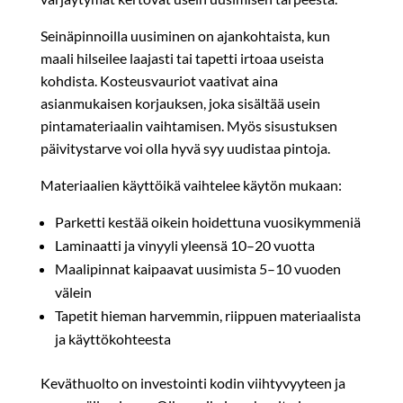
Seinäpinnoilla uusiminen on ajankohtaista, kun
maali hilseilee laajasti tai tapetti irtoaa useista
kohdista. Kosteusvauriot vaativat aina
asianmukaisen korjauksen, joka sisältää usein
pintamateriaalin vaihtamisen. Myös sisustuksen
päivitystarve voi olla hyvä syy uudistaa pintoja.
Materiaalien käyttöikä vaihtelee käytön mukaan:
Parketti kestää oikein hoidettuna vuosikymmeniä
Laminaatti ja vinyyli yleensä 10–20 vuotta
Maalipinnat kaipaavat uusimista 5–10 vuoden
välein
Tapetit hieman harvemmin, riippuen materiaalista
ja käyttökohteesta
Keväthuolto on investointi kodin viihtyvyyteen ja