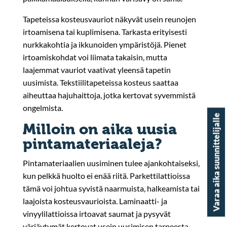
Tapeteissa kosteusvauriot näkyvät usein reunojen
irtoamisena tai kuplimisena. Tarkasta erityisesti
nurkkakohtia ja ikkunoiden ympäristöjä. Pienet
irtoamiskohdat voi liimata takaisin, mutta
laajemmat vauriot vaativat yleensä tapetin
uusimista. Tekstiilitapeteissa kosteus saattaa
aiheuttaa hajuhaittoja, jotka kertovat syvemmistä
ongelmista.
Varaa aika suunnittelijalle
Milloin on aika uusia
pintamateriaaleja?
Pintamateriaalien uusiminen tulee ajankohtaiseksi,
kun pelkkä huolto ei enää riitä. Parkettilattioissa
tämä voi johtua syvistä naarmuista, halkeamista tai
laajoista kosteusvaurioista. Laminaatti- ja
vinyylilattioissa irtoavat saumat ja pysyvät
värjäytymät kertovat usein uusimisen tarpeesta.