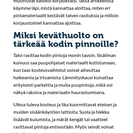
muuttuvat kalliiksi korjauksiksi. Tässä artikkelissa
käymme läpi, mistä kannattaa aloittaa, miten eri
pintamateriaalit kestävät talven rasituksia ja milloin
korjaustoimet kannattaa ajoittaa.
Miksi keväthuolto on
tärkeää kodin pinnoille?
Talvi rasittaa kodin pintoja monin tavoin. Sisäilman
kuivuus saa puupohjaiset materiaalit kutistumaan,
kun taas kosteusvaihtelut voivat aiheuttaa
halkeamia ja irtoamista. Lämmityskausi kuivattaa
erityisesti parkettia ja muita puupintoja, mikä voi
näkyä rakoina ja materiaalin haurastumisena.
Ulkoa tuleva kosteus ja lika kuormittavat eteisen ja
muiden sisäänkäyntien lattioita. Suola ja hiekka
lisäävät kulumista, ja märät kengät tai vaatteet
rasittavat pintoja entisestään. Myös seinät voivat