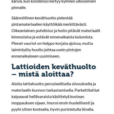
kärsiä, kun kondenssi kertyy kylmien ulkoseinien
pinnalle.
Säännöllinen keväthuolto pidentää
pintamateriaalien käyttöikää merkittävästi.
Oikeanlainen puhdistus ja hoito pitävät materiaalit
kimmoisina ja estävät ennenaikaista kulumista.
Pienet vauriot on helppo korjata ajoissa, mutta
laiminlyöty huolto johtaa usein pintojen
ennenaikaiseen uusimiseen.
Lattioiden keväthuolto
– mistä aloittaa?
Aloita lattiahuolto perusteellisella siivouksella ja
materiaalin kunnon tarkastamisella. Parkettilattiat
kaipaavat hellävaraista käsittelyä kostean
moppauksen sijaan. Imuroi ensin huolellisesti ja
pyyhi sitten kostealla, hyvin puristetulla liinalla.