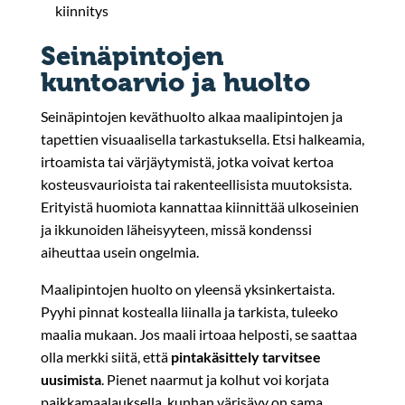
kiinnitys
Seinäpintojen
kuntoarvio ja huolto
Seinäpintojen keväthuolto alkaa maalipintojen ja
tapettien visuaalisella tarkastuksella. Etsi halkeamia,
irtoamista tai värjäytymistä, jotka voivat kertoa
kosteusvaurioista tai rakenteellisista muutoksista.
Erityistä huomiota kannattaa kiinnittää ulkoseinien
ja ikkunoiden läheisyyteen, missä kondenssi
aiheuttaa usein ongelmia.
Maalipintojen huolto on yleensä yksinkertaista.
Pyyhi pinnat kostealla liinalla ja tarkista, tuleeko
maalia mukaan. Jos maali irtoaa helposti, se saattaa
olla merkki siitä, että
pintakäsittely tarvitsee
uusimista
. Pienet naarmut ja kolhut voi korjata
paikkamaalauksella, kunhan värisävy on sama.