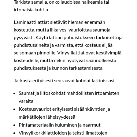
Tarkista samalla, onko laudoissa halkeamia tai
irtonaisia kohtia.
Laminaattilattiat sietävät hieman enemmän
kosteutta, mutta liika vesi vaurioittaa saumoja
pysyvästi. Käytä lattian puhdistukseen tarkoitettuja
puhdistusaineita ja varmista, että kosteus ei jää
seisomaan pinnoille. Vinyylilattiat ovat kestävimpiä
kosteudelle, mutta nekin hyötyvät säännöllisestä
puhdistuksesta ja kunnon tarkastamisesta.
Tarkasta erityisesti seuraavat kohdat lattioissasi:
Saumat ja liitoskohdat mahdollisten irtoamisten
varalta
Kosteusvauriot erityisesti sisäänkäyntien ja
märkätilojen läheisyydessä
Pintamateriaalin kuluminen ja naarmut
Vinyylikorkkilattioiden ja tekstiilimattojen