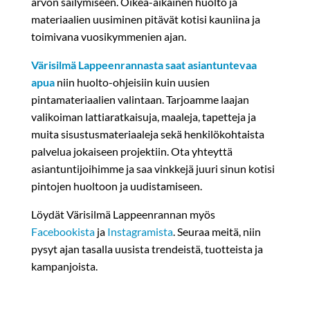
arvon säilymiseen. Oikea-aikainen huolto ja
materiaalien uusiminen pitävät kotisi kauniina ja
toimivana vuosikymmenien ajan.
Värisilmä Lappeenrannasta saat asiantuntevaa
apua
niin huolto-ohjeisiin kuin uusien
pintamateriaalien valintaan. Tarjoamme laajan
valikoiman lattiaratkaisuja, maaleja, tapetteja ja
muita sisustusmateriaaleja sekä henkilökohtaista
palvelua jokaiseen projektiin. Ota yhteyttä
asiantuntijoihimme ja saa vinkkejä juuri sinun kotisi
pintojen huoltoon ja uudistamiseen.
Löydät Värisilmä Lappeenrannan myös
Facebookista
ja
Instagramista
. Seuraa meitä, niin
pysyt ajan tasalla uusista trendeistä, tuotteista ja
kampanjoista.