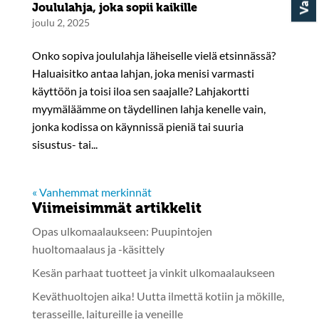
Joululahja, joka sopii kaikille
joulu 2, 2025
Onko sopiva joululahja läheiselle vielä etsinnässä?
Haluaisitko antaa lahjan, joka menisi varmasti
käyttöön ja toisi iloa sen saajalle? Lahjakortti
myymäläämme on täydellinen lahja kenelle vain,
jonka kodissa on käynnissä pieniä tai suuria
sisustus- tai...
« Vanhemmat merkinnät
Viimeisimmät artikkelit
Opas ulkomaalaukseen: Puupintojen
huoltomaalaus ja -käsittely
Kesän parhaat tuotteet ja vinkit ulkomaalaukseen
Keväthuoltojen aika! Uutta ilmettä kotiin ja mökille,
terasseille, laitureille ja veneille