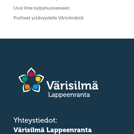
Uusi ilme kylpyhuoneeseen
Puitteet ystävyydelle Värisilmästä
Yhteystiedot:
Värisilmä Lappeenranta